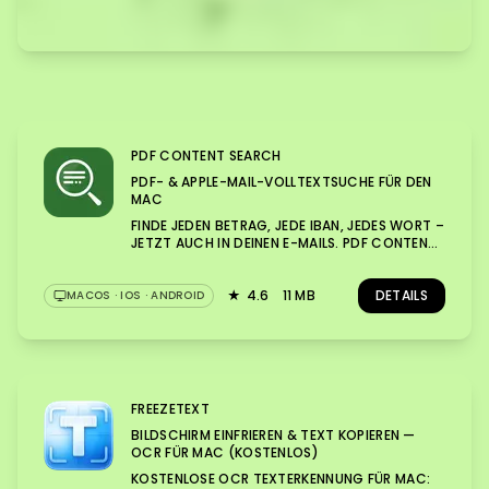
PDF CONTENT SEARCH
PDF- & APPLE-MAIL-VOLLTEXTSUCHE FÜR DEN
MAC
FINDE JEDEN BETRAG, JEDE IBAN, JEDES WORT –
JETZT AUCH IN DEINEN E-MAILS. PDF CONTENT
SEARCH DURCHSUCHT DEN GESAMTEN
TEXTINHALT DEINER DOKUMENTE UND DEINER
APPLE-MAIL-NACHRICHTEN, NICHT NUR
★
4.6
11 MB
DETAILS
MACOS · IOS · ANDROID
DATEINAMEN. ERGEBNISSE IN UNTER EINER
SEKUNDE, SELBST BEI TAUSENDEN DATEIEN. NEU:
APPLE MAIL DURCHSUCHEN. BETREFF, TEXT UND
DER INHALT VON ANHÄNGEN (PDF, BILDER,
OFFICE) DEINER MAILS WERDEN
DURCHSUCHBAR – KOMPLETT LOKAL UND
FREEZETEXT
PRIVAT. ANHÄNGE DIREKT ÖFFNEN, JEDE MAIL
MIT EINEM TASTENDRUCK IM FINDER ANZEIGEN.
BILDSCHIRM EINFRIEREN & TEXT KOPIEREN —
DIE INTEGRIERTE OCR-TEXTERKENNUNG MACHT
OCR FÜR MAC (KOSTENLOS)
AUCH GESCANNTE DOKUMENTE UND BILDER
KOSTENLOSE OCR TEXTERKENNUNG FÜR MAC:
DURCHSUCHBAR. OB RECHNUNGEN, VERTRÄGE,